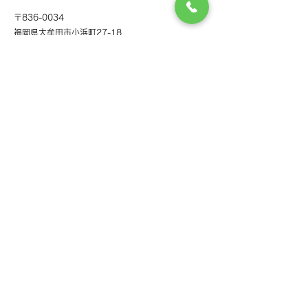
〒836-0034
福岡県大牟田市小浜町27-18
TEL
0944-53-0406
＜電車でお越しの方＞
JR・西鉄大牟田駅西口から
車で2分 徒歩7分
＜車でお越しの方＞
有明沿岸道路 大牟田ICから車で3分
ナビでは「牛草みずた内科クリニック」または「牛
草医院」と検索してください。
＜西鉄バスでお越しの方＞
「労働基準監督前」から徒歩5分
「大牟田駅前」・「大牟田駅西口」から徒歩7分
＜当院専用駐車場について＞
正面駐車場：6台
第2駐車場(下図参照)：9台