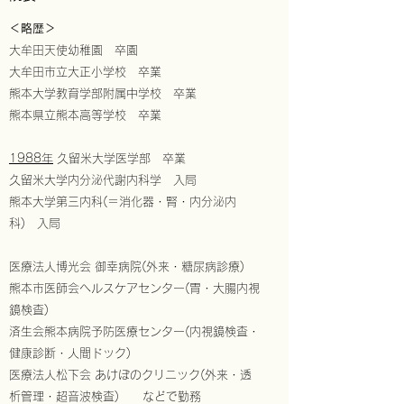
＜略歴＞
大牟田天使幼稚園 卒園
大牟田市立大正小学校 卒業
熊本大学教育学部附属中学校 卒業
熊本県立熊本高等学校 卒業
1988年
久留米大学医学部 卒業
​
久留米大学内分泌代謝内科学 入局
熊本大学第三内科(＝消化器・腎・内分泌内
科) 入局
医療法人博光会 御幸病院(外来・糖尿病診療)
熊本市医師会ヘルスケアセンター(胃・大腸内視
鏡検査)
済生会熊本病院予防医療センター(内視鏡検査・
健康診断・人間ドック)
医療法人松下会 あけぼのクリニック(外来・透
析管理・超音波検査) などで勤務