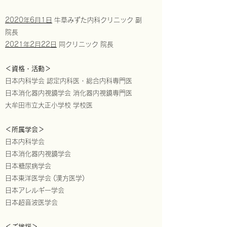
2020年6月1日
牛草みずた内科クリニック 副
院長
2021年2月22日
同クリニック 院長
＜資格・活動
＞
日本内科学会 認定内科医・総合内科専門医
​日本消化器内視鏡学会 消化器内視鏡専門医
大牟田市立大正小学校 学校医​
＜所属学会＞
日本内科学会
日本消化器内視鏡学会
日本糖尿病学会
日本東洋医学会 (漢方医学)
日本アレルギー学会
日本超音波医学会
＜ご挨拶＞