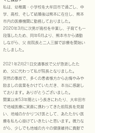
私は、幼稚園・小学校を大牟田市で過ごし、中
学、高校、そして結婚後は熊本に在住し、熊本
市内の医療機関に勤務しておりました。
2020年3月に次男が高校を卒業し、子育ても一
段落したため、同年6月より、熊本市から通勤
しながら、父 前院長と二人三脚で診療を開始い
たしました。
2021年2月21日交通事故で父が急逝したた
め、父に代わって私が院長となりました。
突然の事故で、多くの患者様方からお悔やみや
励ましの言葉をかけていただき、本当に感謝し
ております。ありがとうございました。
開業以来53年間という長きにわたり、大牟田市
で地域医療に実直に携わってきた前院長を見習
い、地域のかかりつけ医として、あたたかい医
療を私も心掛けていきたいと思います。微力な
がら、少しでも地域の方々の健康維持に貢献で