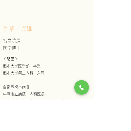
牛草 貞雄
名誉院長
医学博士​​​​
＜略歴＞
熊本大学医学部 卒業
​熊本大学第二内科 入局
自衛隊熊本病院
牛深市立病院 内科医長
​熊本大学医学部衛生学 文部教官 助手
熊本大学医学部附属看護学校 講師
​熊本大学医学部附属病院 講師
​社会保険下関厚生病院 内科外来医長